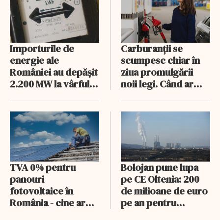
Importurile de
Carburanții se
energie ale
scumpesc chiar în
României au depășit
ziua promulgării
2.200 MW la vârful
noii legi. Când ar
de seară
putea scădea, de
fapt, prețul
motorinei
TVA 0% pentru
Bolojan pune lupa
panouri
pe CE Oltenia: 200
fotovoltaice în
de milioane de euro
România - cine ar
pe an pentru
putea beneficia
acoperirea