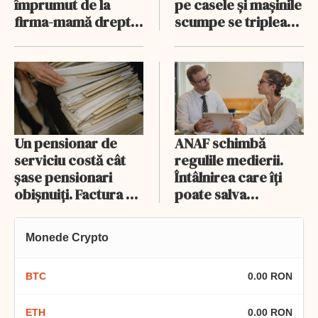
împrumut de la
pe casele și mașinile
firma-mamă drept
scumpe se triplează
capital
în 2026
Un pensionar de
ANAF schimbă
serviciu costă cât
regulile medierii.
șase pensionari
Întâlnirea care îți
obișnuiți. Factura a
poate salva
crescut de 14 ori
temporar conturile
mai repede
va fi online
Monede Crypto
BTC
0.00 RON
ETH
0.00 RON