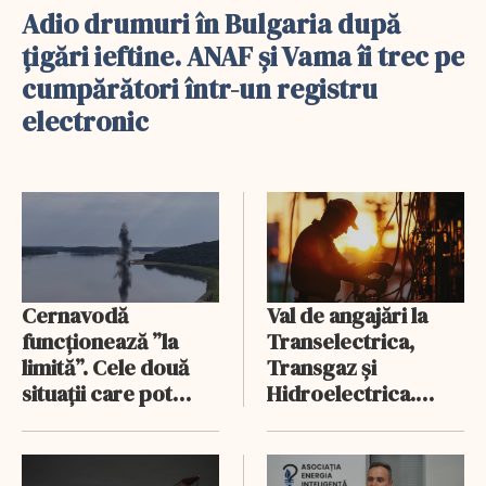
Adio drumuri în Bulgaria după
țigări ieftine. ANAF și Vama îi trec pe
cumpărători într-un registru
electronic
Cernavodă
Val de angajări la
funcționează ”la
Transelectrica,
limită”. Cele două
Transgaz și
situații care pot
Hidroelectrica.
pune probleme
Aproape 400 de
sistemului energetic
posturi aprobate