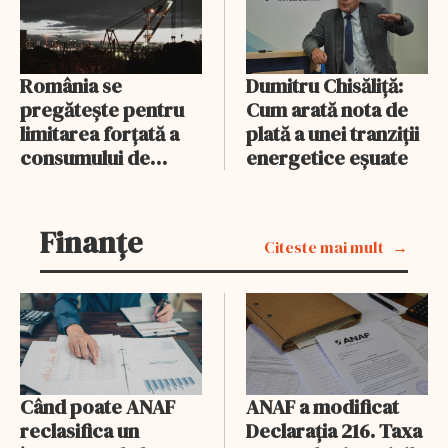
România se
Dumitru Chisăliță:
pregătește pentru
Cum arată nota de
limitarea forțată a
plată a unei tranziții
consumului de
energetice eșuate
energie. Cine poate
fi deconectat
Finanțe
Citeste mai mult
Când poate ANAF
ANAF a modificat
reclasifica un
Declarația 216. Taxa